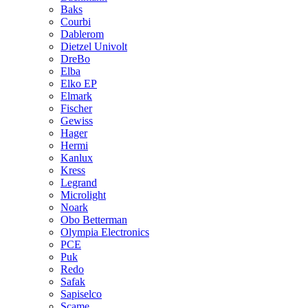
Baks
Courbi
Dablerom
Dietzel Univolt
DreBo
Elba
Elko EP
Elmark
Fischer
Gewiss
Hager
Hermi
Kanlux
Kress
Legrand
Microlight
Noark
Obo Betterman
Olympia Electronics
PCE
Puk
Redo
Safak
Sapiselco
Scame