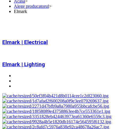
Acasa
>
Alege producatorul
>
Elmark
Elmark | Electrical
Elmark | Lighting