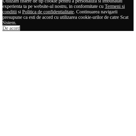
Utilizam fisiere de tip cookie pentru a personaliza si imbunatati
experienta ta pe website-ul nostru, in conformitate cu
Termeni si
conditii
si
Politica de confidentialitate
. Continuarea navigarii
presupune ca esti de acord cu utilizarea cookie-urilor de catre Scat
Sistem.
De acord