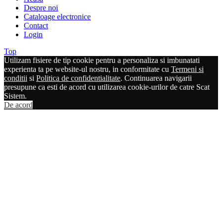
Despre noi
Cataloage electronice
Contact
Login
Top
Utilizam fisiere de tip cookie pentru a personaliza si imbunatati
experienta ta pe website-ul nostru, in conformitate cu
Termeni si
conditii
si
Politica de confidentialitate
. Continuarea navigarii
presupune ca esti de acord cu utilizarea cookie-urilor de catre Scat
Sistem.
De acord