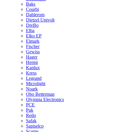
Baks
Courbi
Dablerom
Dietzel Univolt
DreBo
Elba
Elko EP
Elmark
Fischer
Gewiss
Hager
Hermi
Kanlux
Kress
Legrand
Microlight
Noark
Obo Betterman
Olympia Electronics
PCE
Puk
Redo
Safak
Sapiselco
Scame