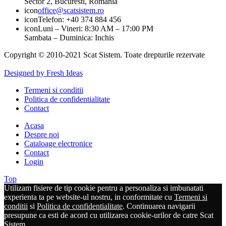
Sector 2, Bucuresti, Romania
icon
office@scatsistem.ro
icon
Telefon: +40 374 884 456
icon
Luni – Vineri: 8:30 AM – 17:00 PM
Sambata – Duminica: Inchis
Copyright © 2010-2021 Scat Sistem. Toate drepturile rezervate
Designed by Fresh Ideas
Termeni si conditii
Politica de confidentialitate
Contact
Acasa
Despre noi
Cataloage electronice
Contact
Login
Top
Utilizam fisiere de tip cookie pentru a personaliza si imbunatati
experienta ta pe website-ul nostru, in conformitate cu
Termeni si
conditii
si
Politica de confidentialitate
. Continuarea navigarii
presupune ca esti de acord cu utilizarea cookie-urilor de catre Scat
Sistem.