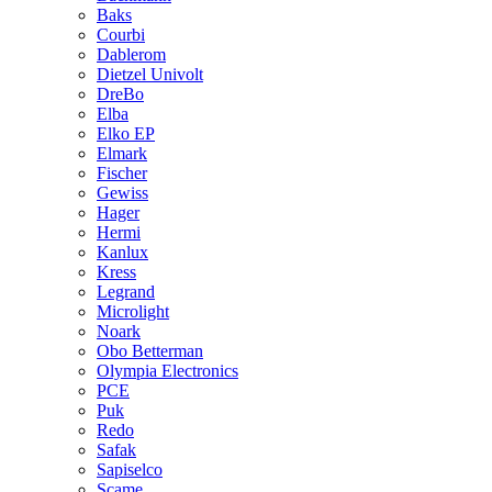
Baks
Courbi
Dablerom
Dietzel Univolt
DreBo
Elba
Elko EP
Elmark
Fischer
Gewiss
Hager
Hermi
Kanlux
Kress
Legrand
Microlight
Noark
Obo Betterman
Olympia Electronics
PCE
Puk
Redo
Safak
Sapiselco
Scame