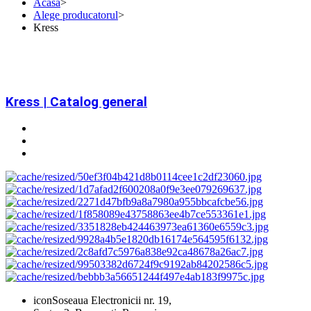
Acasa
>
Alege producatorul
>
Kress
Kress | Catalog general
icon
Soseaua Electronicii nr. 19,