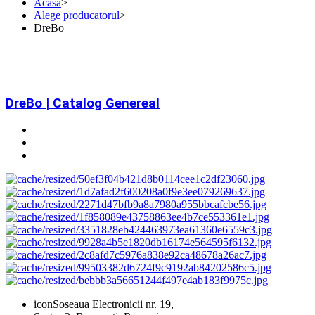
Acasa
>
Alege producatorul
>
DreBo
DreBo | Catalog Genereal
icon
Soseaua Electronicii nr. 19,